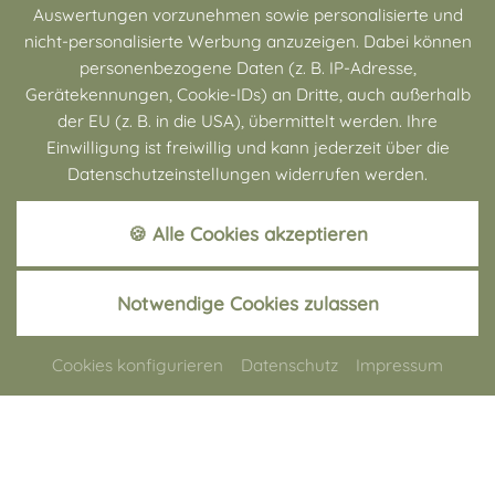
Auswertungen vorzunehmen sowie personalisierte und
nicht-personalisierte Werbung anzuzeigen. Dabei können
personenbezogene Daten (z. B. IP-Adresse,
Gerätekennungen, Cookie-IDs) an Dritte, auch außerhalb
der EU (z. B. in die USA), übermittelt werden. Ihre
Einwilligung ist freiwillig und kann jederzeit über die
Datenschutzeinstellungen widerrufen werden.
Customer Alliance Widget
🍪 Alle Cookies akzeptieren
Wenn Sie das Widget von Customer
Alliance sehen möchten müssen Sie deren
Cookies akzeptieren!
+49 (0) 5250 9888-0
Notwendige Cookies zulassen
Akzeptieren
Einstellungen
SCHANKHAUSDIVA
Cookies konfigurieren
Datenschutz
Impressum
Lifestyle-Wirtshaus in Lippstadt.
Nur rund
20 Kilometer vom Hotel Waldkrug entfernt