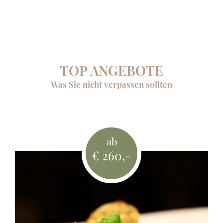
TOP ANGEBOTE
Was Sie nicht verpassen sollten
ab
€ 260,-