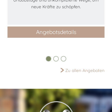
neue Kräfte zu schöpfen.
i
Angebotsdetails
Zu allen Angeboten