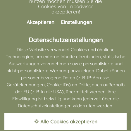
nutzen möchen müssen Sie die
Cookies von Tripadvisor
akzeptieren!
Akzeptieren
Einstellungen
Datenschutzeinstellungen
Diese Website verwendet Cookies und ähnliche
Technologien, um externe Inhalte einzubinden, statistische
Auswertungen vorzunehmen sowie personalisierte und
Tripadvisor
nicht-personalisierte Werbung anzuzeigen. Dabei können
Wenn Sie die Bewertungsplattform
personenbezogene Daten (z. B. IP-Adresse,
nutzen möchen müssen Sie die
Gerätekennungen, Cookie-IDs) an Dritte, auch außerhalb
Cookies von Tripadvisor
der EU (z. B. in die USA), übermittelt werden. Ihre
akzeptieren!
Einwilligung ist freiwillig und kann jederzeit über die
Akzeptieren
Einstellungen
Datenschutzeinstellungen widerrufen werden.
Customer Alliance Widget
🍪 Alle Cookies akzeptieren
Wenn Sie das Widget von Customer
Alliance sehen möchten müssen Sie deren